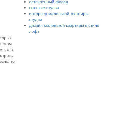
остекленный фасад
высокие стулья
интерьер маленькой квартиры
студии
дизайн маленькой квартиры в стиле
лофт
оторых
местом
ме, а в
отреть
езло, то