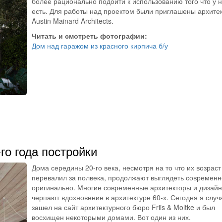
более рационально подойти к использованию того что у 
есть. Для работы над проектом были приглашены архите
Austin Mainard Architects.
Читать и смотреть фотографии:
Дом над гаражом из красного кирпича б/у
о года постройки
Дома середины 20-го века, несмотря на то что их возраст
перевалил за полвека, продолжают выглядеть современн
оригинально. Многие современные архитекторы и дизай
черпают вдохновение в архитектуре 60-х. Сегодня я случ
зашел на сайт архитектурного бюро Friis & Moltke и был
восхищен некоторыми домами. Вот один из них.