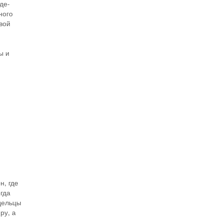
де-
ного
вой
ы и
н, где
гда
дельцы
ру, а