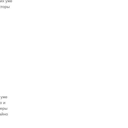
них уже
кторы
 уже
о и
неры
айно