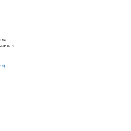
огла
азить и
ия)