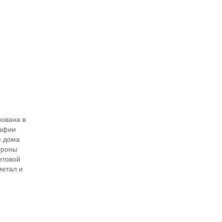
ована в
рафии
е дома
ороны
етовой
метал и