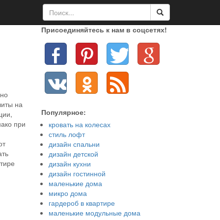
Присоединяйтесь к нам в соцсетях!
нно
литы на
Популярное:
ции,
нако при
кровать на колесах
стиль лофт
от
дизайн спальни
ать
дизайн детской
ртире
дизайн кухни
дизайн гостинной
маленькие дома
микро дома
гардероб в квартире
маленькие модульные дома