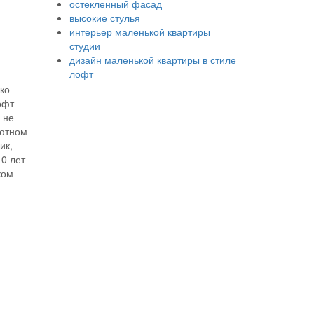
остекленный фасад
высокие стулья
интерьер маленькой квартиры
студии
дизайн маленькой квартиры в стиле
лофт
ко
офт
 не
уютном
ик,
10 лет
ком