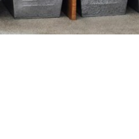
Фото оригинального размера
мебель
,
скандинавский
КОМПАНИЯ
САЙТ
Контакты
Опубликовать статью
Правила
FAQ
Безопасность