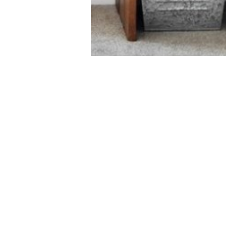
Теги:
вход
,
прихожая
,
интерьер
,
дизайн интерьера
,
© 2015 EffectiveHouse.com