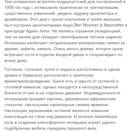
Тем интереснее встретить модернистский дом построенный в
1955-ом году с интерьером практически не претерпевшим
существенных изменений, увидеть задумку архитектора и
дизайнеров. Этот дом с тремя спальнями и тремя ванными
был построен архитекторами бюро Ben Neuman & Associates в
пригороде Адамс-Хилл. Не являясь огромной резиденцией,
тем не менее дом обладает своеобразным теплым шармом.
Интерьеры изобилуют натуральными материалами такими ка
дерево, кафель, камень. Очень много дерева, которое сразу
встречает гостя в отделке входной двери и сопровождает по
всему дому.
Гостиная, столовая, кухня и терраса расположены в одном
уровне и буквально располагают к приятному
времяпрепровождению. Кухня хоть и скрыта от гостиной и
столовой камином, однако находится в непосредственной
близости от них и не отделена дверьми. Индивидуальности
интерьерам придают картины, деревянные африканские
статуэтки, светильники характерные своему времени.
Настоящим украшением гостиной является кованная
композиция на стене над диваном. И конечно важнейшую
роль в создании атмосферного интерьера играет удачно
подобранная мебель середины прошлого века.