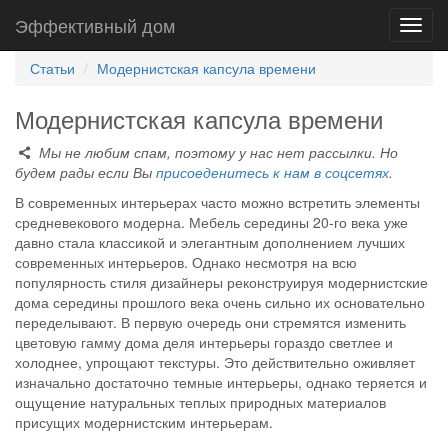
Эффективный дом
Toggl
navig
Статьи
Модернистская капсула времени
Модернистская капсула времени
Мы не любим спам, поэтому у нас нет рассылки. Но
будем рады если Вы
присоеденитесь к нам в соцсетях
.
В современных интерьерах часто можно встретить элементы
средневекового модерна. Мебель середины 20-го века уже
давно стала классикой и элегантным дополнением лучших
современных интерьеров. Однако несмотря на всю
популярность стиля дизайнеры реконструируя модернистские
дома середины прошлого века очень сильно их основательно
переделывают. В первую очередь они стремятся изменить
цветовую гамму дома деля интерьеры гораздо светлее и
холоднее, упрощают текстуры. Это действительно оживляет
изначально достаточно темные интерьеры, однако теряется и
ощущение натуральных теплых природных материалов
присущих модернистским интерьерам.