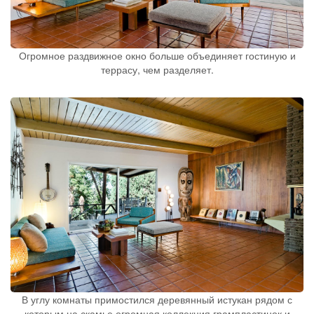
Огромное раздвижное окно больше объединяет гостиную и
террасу, чем разделяет.
В углу комнаты примостился деревянный истукан рядом с
которым на скамье огромная коллекция грампластинок и