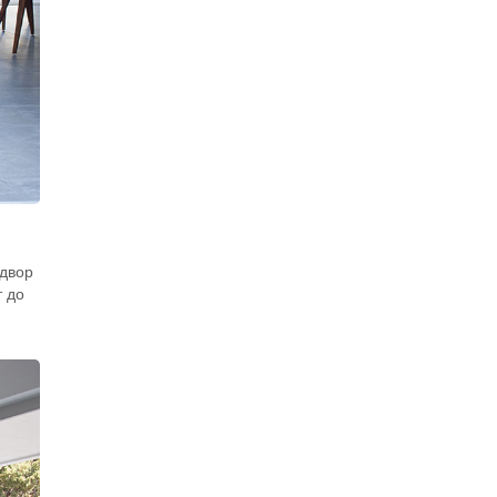
 двор
т до