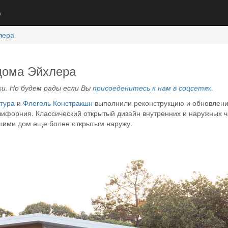
р
лера
 дома Эйхлера
и. Но будем рады если Вы
присоеденитесь к нам в соцсетях
.
тура
и
Флегель Констракшн
выполнили реконструкцию и обновлен
алифорния. Классический открытый дизайн внутренних и наружных ч
шими дом еще более открытым наружу.