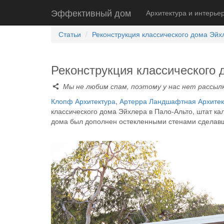
Эффективный дом
Архитектура и интерье
Статьи
Реконструкция классического дома Эйх
Реконструкция классического
Мы не любим спам, поэтому у нас нет рассылк
Клопф Архитектура
,
Артерра Ландшафтная Архитек
классического дома Эйхлера в Пало-Альто, штат к
дома был дополнен остекленными стенами сделав