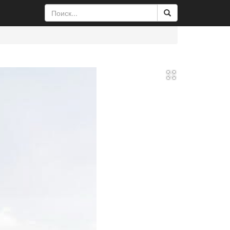
Во
весь
экран