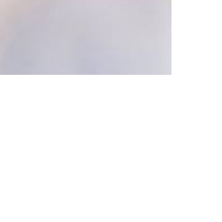
средиземноморский интерьер
,
средиземноморский
 20-го века
,
медисенчери
,
медисенчери модерн
,
ПОДПИШИТЕСЬ
Вконтакте