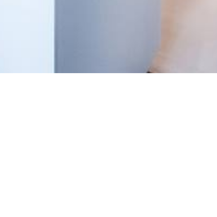
Фото оригинального размера
зайн интерьера
,
эклектика
,
смешение стилей
,
средиземноморский
,
офт
,
винтаж
,
стиль лофт
,
индустриальный стиль
,
1950-70е
,
середина
ль
,
мебель для кухни
КОМПАНИЯ
САЙТ
Контакты
Опубликовать статью