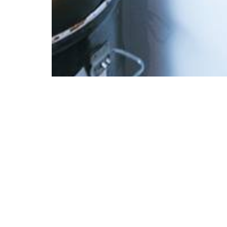
Теги:
квартиры
,
апартаменты
,
мебель
,
интерьер
,
ди
дом
,
средиземноморский стиль
,
индустриальный
,
л
кухня
,
дизайн кухни
,
интерьер кухни
,
кухонная мебе
© 2015 EffectiveHouse.com