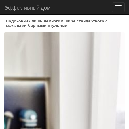
Эффективный дом
Toggl
navig
Подоконник лишь немногим шире стандартного с
кожаными барными стульями